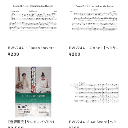
BWV244-1 Flauto traverso
BWV244-1 Oboe II【ヘクサコ
I【ヘクサコルド付き楽譜】
ルド付き楽譜】
¥200
¥200
【音源販売】サレガマパダミサI
BWV244-3 4a Score【ヘクサ
I〜笙とタンプーラとともに歌う
コルド付き楽譜】