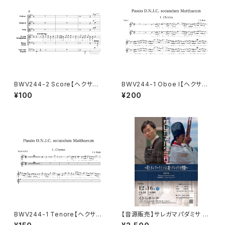
BWV244-2 Score【ヘクサコ
BWV244-1 Oboe I【ヘクサコ
ルド付き楽譜】
ルド付き楽譜】
¥100
¥200
BWV244-1 Tenore【ヘクサコ
【音源販売】サレガマパダミサ 〜
ルド付き楽譜】
笙とタンプーラとともに歌うグレ